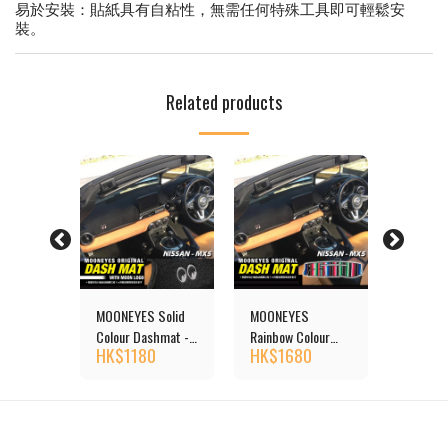
易於安裝：貼紙具有自粘性，無需任何特殊工具即可輕鬆安
裝。
Related products
LL (ワー
MOONEYES Solid
MOONEYES
WORKS
Hub
Colour Dashmat -
Rainbow Colour
クスベル
0
HK$
1180
HK$
1680
HK$
1
NISSAN MX5
Dashmat - NISSAN
Adapter
MX5