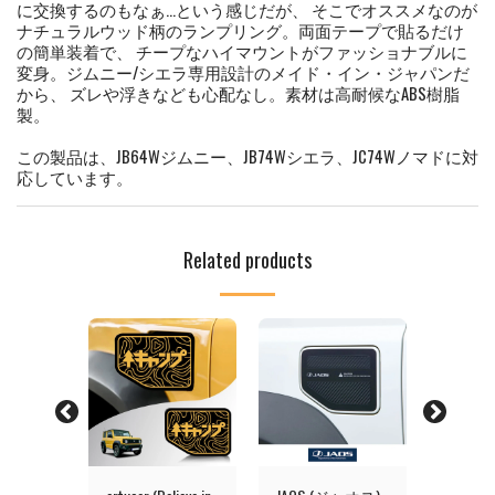
に交換するのもなぁ…という感じだが、 そこでオススメなのが
ナチュラルウッド柄のランプリング。両面テープで貼るだけ
の簡単装着で、 チープなハイマウントがファッショナブルに
変身。ジムニー/シエラ専用設計のメイド・イン・ジャパンだ
から、 ズレや浮きなども心配なし。素材は高耐候なABS樹脂
製。
この製品は、JB64Wジムニー、JB74Wシエラ、JC74Wノマドに対
応しています。
Related products