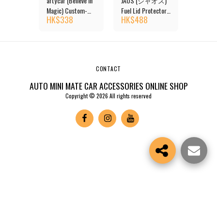
ダムド)
artycar (Believe in
JAOS (ジャオス)
DAMD 
MNY
Magic) Custom-
Fuel Lid Protector
SUZUKI 
0
HK$
338
HK$
488
HK$
4
's Truck
Made SUZUKI
for Suzuki Jimny
(JB74W)
Jimny Fuel Lid
JB74 Series
Mirror
CONTACT
AUTO MINI MATE CAR ACCESSORIES ONLINE SHOP
Copyright © 2026 All rights reserved