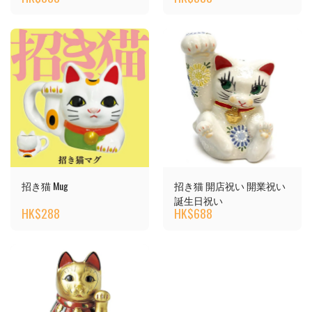
招き猫 Mug
招き猫 開店祝い 開業祝い
誕生日祝い
HK$
288
HK$
688