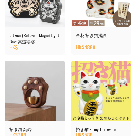
artycar (Believe in Magic) Light
金花 招き猫擺設
Box~ 高速婆婆
HK$
1
HK$
4880
招き猫 銅鈴
招き猫 Funny Tableware
HK$
388
HK$
588